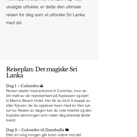
utvalgte utflukter, er dette den ultimate
reisen for deg som vil utforske Sri Lanka
med stil.
Reiseplan: Det magiske Sri
Lanka
Dag 1 – Colombo 🌇
Reisen starter med ankomst til Colombo, hvor du
blir møtt av vår representant på flyplassen og kjørt
til Marino Beach Hotel. Her får du tid til å slappe av
etter flyturen, før du opplever byen med en liten tuk-
tuk-tur. Resten av dagen kan du nyte hotellet og den
tropiske stemningen som møter deg allerede første
kveld.
Dag 2 – Colombo til Dambulla 🐘
Etter en rolig morgen går turen videre mot det