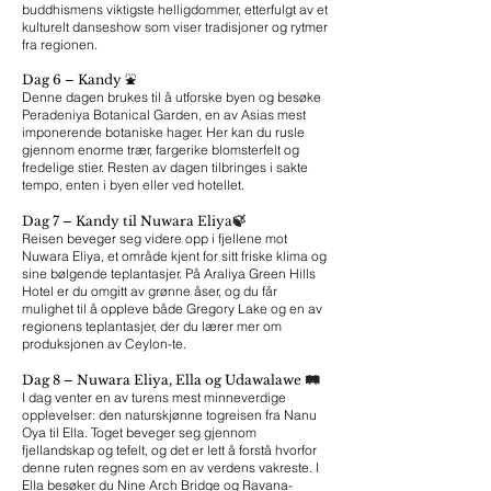
buddhismens viktigste helligdommer, etterfulgt av et
kulturelt danseshow som viser tradisjoner og rytmer
fra regionen.
Dag 6 – Kandy ⛲️
Denne dagen brukes til å utforske byen og besøke
Peradeniya Botanical Garden, en av Asias mest
imponerende botaniske hager. Her kan du rusle
gjennom enorme trær, fargerike blomsterfelt og
fredelige stier. Resten av dagen tilbringes i sakte
tempo, enten i byen eller ved hotellet.
🍃
Dag 7 – Kandy til Nuwara Eliya
Reisen beveger seg videre opp i fjellene mot
Nuwara Eliya, et område kjent for sitt friske klima og
sine bølgende teplantasjer. På Araliya Green Hills
Hotel er du omgitt av grønne åser, og du får
mulighet til å oppleve både Gregory Lake og en av
regionens teplantasjer, der du lærer mer om
produksjonen av Ceylon-te.
🛤️
Dag 8 – Nuwara Eliya, Ella og Udawalawe
I dag venter en av turens mest minneverdige
opplevelser: den naturskjønne togreisen fra Nanu
Oya til Ella. Toget beveger seg gjennom
fjellandskap og tefelt, og det er lett å forstå hvorfor
denne ruten regnes som en av verdens vakreste. I
Ella besøker du Nine Arch Bridge og Ravana-