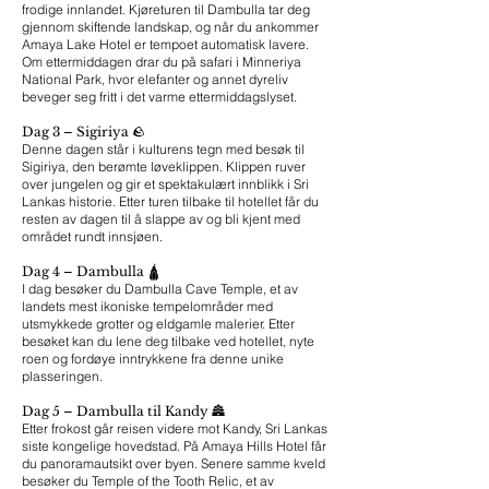
frodige innlandet. Kjøreturen til Dambulla tar deg
gjennom skiftende landskap, og når du ankommer
Amaya Lake Hotel er tempoet automatisk lavere.
Om ettermiddagen drar du på safari i Minneriya
National Park, hvor elefanter og annet dyreliv
beveger seg fritt i det varme ettermiddagslyset.
Dag 3 – Sigiriya 🪨
Denne dagen står i kulturens tegn med besøk til
Sigiriya, den berømte løveklippen. Klippen ruver
over jungelen og gir et spektakulært innblikk i Sri
Lankas historie. Etter turen tilbake til hotellet får du
resten av dagen til å slappe av og bli kjent med
området rundt innsjøen.
Dag 4 – Dambulla 🛕
I dag besøker du Dambulla Cave Temple, et av
landets mest ikoniske tempelområder med
utsmykkede grotter og eldgamle malerier. Etter
besøket kan du lene deg tilbake ved hotellet, nyte
roen og fordøye inntrykkene fra denne unike
plasseringen.
Dag 5 – Dambulla til Kandy 🏯
Etter frokost går reisen videre mot Kandy, Sri Lankas
siste kongelige hovedstad. På Amaya Hills Hotel får
du panoramautsikt over byen. Senere samme kveld
besøker du Temple of the Tooth Relic, et av