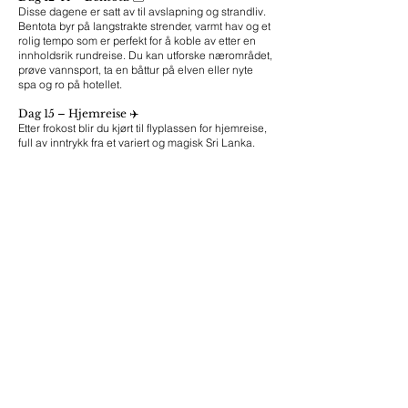
Disse dagene er satt av til avslapning og strandliv.
Bentota byr på langstrakte strender, varmt hav og et
rolig tempo som er perfekt for å koble av etter en
innholdsrik rundreise. Du kan utforske nærområdet,
prøve vannsport, ta en båttur på elven eller nyte
spa og ro på hotellet.
Dag 15 – Hjemreise ✈️
Etter frokost blir du kjørt til flyplassen for hjemreise,
full av inntrykk fra et variert og magisk Sri Lanka.
Fra kr. 34 990,-
/per person (dobbeltrom) inkl. flybilletter
Hva er inkludert?
​​✅ Overnatting i standardrom i 14
netter/15 dager på oppgitte hoteller eller
tilsvarende standard.
✅ Daglig frokost fra dag 2 til dag 15.
✅ Daglig middag fra dag 1 til dag 8.