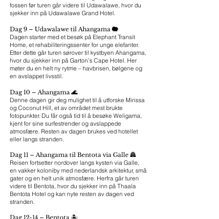
fossen før turen går videre til Udawalawe, hvor du
sjekker inn på Udawalawe Grand Hotel.
🐘
Dag 9 – Udawalawe til Ahangama
Dagen starter med et besøk på Elephant Transit
Home, et rehabiliteringssenter for unge elefanter.
Etter dette går turen sørover til kystbyen Ahangama,
hvor du sjekker inn på Garton’s Cape Hotel. Her
møter du en helt ny rytme – havbrisen, bølgene og
en avslappet livsstil.
🌊
Dag 10 – Ahangama
Denne dagen gir deg mulighet til å utforske Mirissa
og Coconut Hill, et av området mest brukte
fotopunkter. Du får også tid til å besøke Weligama,
kjent for sine surfestrender og avslappede
atmosfære. Resten av dagen brukes ved hotellet
eller langs stranden.
Dag 11 – Ahangama til Bentota via Galle 🏯
Reisen fortsetter nordover langs kysten via Galle,
en vakker koloniby med nederlandsk arkitektur, små
gater og en helt unik atmosfære. Herfra går turen
videre til Bentota, hvor du sjekker inn på Thaala
Bentota Hotel og kan nyte resten av dagen ved
stranden.
Dag 12-14 – Bentota 🏝️